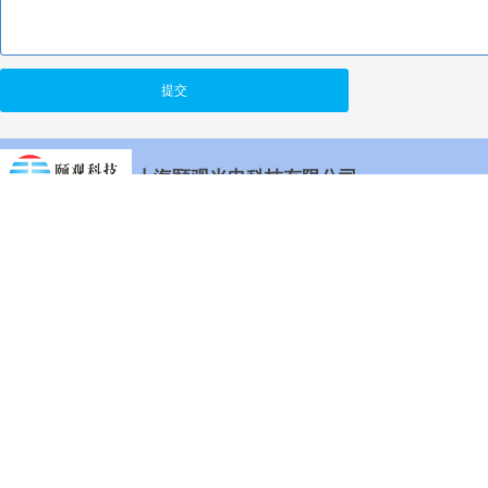
提交
上海颐观光电科技有限公司
电话：185-0164-6412
邮箱：shiwei.yang@163.com
地址：上海市闵行区剑川路953弄322号227室（交大科
创园）
Copyright ©